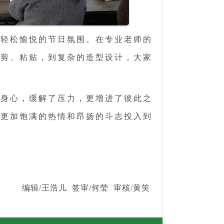
出轻松愉悦的节日氛围。在专业老师的
裁剪、粘贴，到复杂的造型设计，大家
了身心，缓解了压力，更增进了彼此之
以更加饱满的热情和昂扬的斗志投入到
编辑/王浩儿 签审/何莹 审核/黄笑