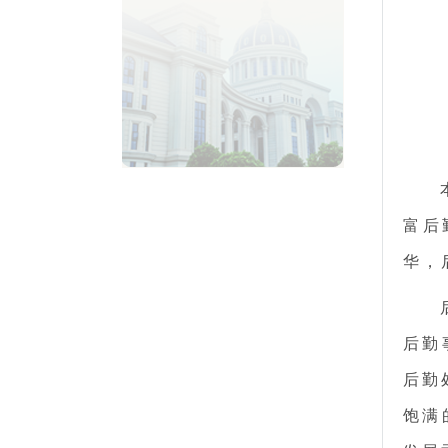
富
后
华，
后勤
后勤
饱满