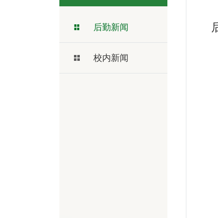
后勤新闻
校内新闻