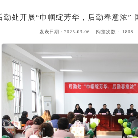
后勤处开展“巾帼绽芳华，后勤春意浓”
发表日期：2025-03-06 阅览次数： 18