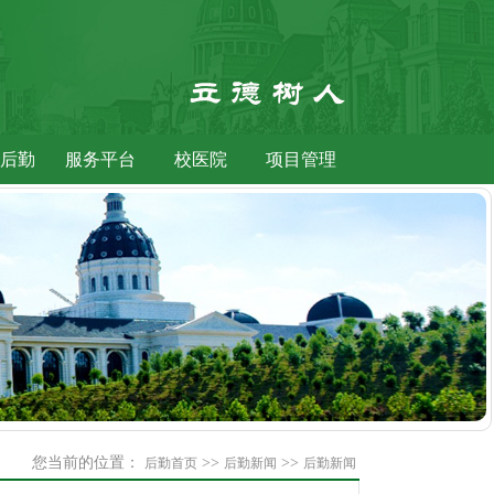
后勤
服务平台
校医院
项目管理
您当前的位置：
>>
>>
后勤首页
后勤新闻
后勤新闻