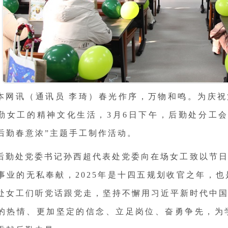
本网讯（通讯员 李琦）春光作序，万物和鸣。为庆祝第
勤
女工的精神文化生活，3月
6日下午，后勤处分工
后勤春意浓”主题手工制作活动。
后勤处党委书记孙西超代表处党委向在场女工致以节
事业的无私奉献，2025年是十四五规划收官之年，也
处女工们听党话跟党走，坚持不懈用习近平新时代中
的热情、更加坚定的信念、立足岗位、奋勇争先，为