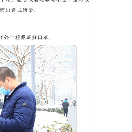
液喷出造成污染。
样外全程佩戴好口罩。