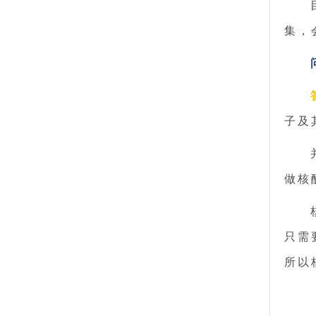
集，
子及
做核
只需
所以